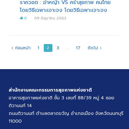
ราควอต : ฆ่าหญ้า VS คร่าสุขภาพ คนไทย
โดยวิธีเฉพาะเจาะจง โดยวิธีเฉพาะเจาะจง
0
09 มิถุนายน 2023
แนะแนว
ก่อนหน้า
1
2
3
…
17
ถัดไป
เรื่อง
สำนักงานคณะกรรมการสุขภาพแห่งชาติ
อาคารสุขภาพแห่งชาติ ชั้น 3 เลขที่ 88/39 หมู่ 4 ซอย
ติวานนท์ 14
ถนนติวานนท์ ตำบลตลาดขวัญ อำเภอเมือง จังหวัดนนทบุรี
11000