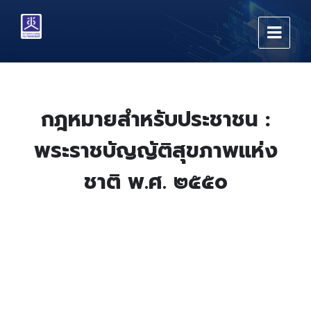
Skip
Skip
Skip
to
to
to
content
main
footer
navigation
กฎหมายสำหรับประชาชน :
พระราชบัญญัติสุขภาพแห่ง
ชาติ พ.ศ. ๒๕๕๐