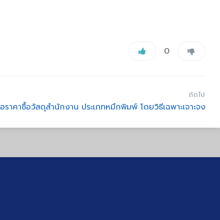
0
ถัดไป
อราคาซื้อวัสดุสำนักงาน ประเภทหมึกพิมพ์ โดยวิธีเฉพาะเจาะจง