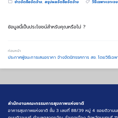
Category:
Tags:
ข่าวจัดซื้อจัดจ้าง
,
สรุปผลจัดซื้อจัดจ้าง
วิธีเฉพาะเจาะจง
ข้อมูลนี้เป็นประโยชน์สำหรับคุณหรือไม่ ?
ก่อนหน้า
ประกาศผู้ชนะการเสนอราคา จ้างจัดนิทรรศการ สช. โดยวิธีเฉพ
สำนักงานคณะกรรมการสุขภาพแห่งชาติ
อาคารสุขภาพแห่งชาติ ชั้น 3 เลขที่ 88/39 หมู่ 4 ซอยติวานน
ถนนติวานนท์ ตำบลตลาดขวัญ อำเภอเมือง จังหวัดนนทบุรี 1