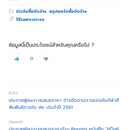
Category:
ข่าวจัดซื้อจัดจ้าง
,
สรุปผลจัดซื้อจัดจ้าง
Tags:
วิธีเฉพาะเจาะจง
ข้อมูลนี้เป็นประโยชน์สำหรับคุณหรือไม่ ?
0
ถัดไป
ประกาศผู้ชนะการเสนอราคา จ้างจัดงานการแข่งขันกีฬาสี
สัมพันธ์ภายใน สช. ประจำปี 2561
ก่อนหน้า
ประกาศผู้ชนะการเสนอราคาจ้าง Reprint หนังสือ "คู่มือผู้