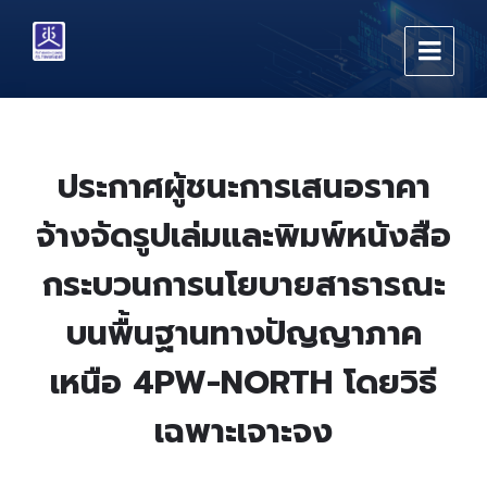
Skip
Skip
Skip
to
to
to
content
main
footer
navigation
ประกาศผู้ชนะการเสนอราคา
จ้างจัดรูปเล่มและพิมพ์หนังสือ
กระบวนการนโยบายสาธารณะ
บนพื้นฐานทางปัญญาภาค
เหนือ 4PW-NORTH โดยวิธี
เฉพาะเจาะจง