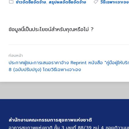
Category:
Tags:
ข่าวจัดซื้อจัดจ้าง
,
สรุปผลจัดซื้อจัดจ้าง
วิธีเฉพาะเจาะจง
ข้อมูลนี้เป็นประโยชน์สำหรับคุณหรือไม่ ?
ก่อนหน้า
ประกาศผู้ชนะการเสนอราคาจ้าง Reprint หนังสือ "คู่มือผู้ให้บริ
8 (ฉบับปรับปรุง) โดยวิธีเฉพาะเจาะจง
สำนักงานคณะกรรมการสุขภาพแห่งชาติ
อาคารสุขภาพแห่งชาติ ชั้น 3 เลขที่ 88/39 หมู่ 4 ซอยติวานน