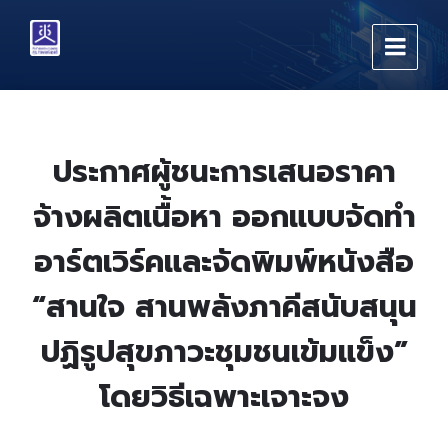
Skip
Skip
Skip
to
to
to
content
main
footer
navigation
ประกาศผู้ชนะการเสนอราคา
จ้างผลิตเนื้อหา ออกแบบจัดทำ
อาร์ตเวิร์คและจัดพิมพ์หนังสือ
“สานใจ สานพลังภาคีสนับสนุน
ปฏิรูปสุขภาวะชุมชนเข้มแข็ง”
โดยวิธีเฉพาะเจาะจง