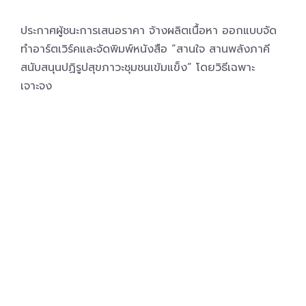
ประกาศผู้ชนะการเสนอราคา จ้างผลิตเนื้อหา ออกแบบจัด
ทำอาร์ตเวิร์คและจัดพิมพ์หนังสือ “สานใจ สานพลังภาคี
สนับสนุนปฏิรูปสุขภาวะชุมชนเข้มแข็ง” โดยวิธีเฉพาะ
เจาะจง