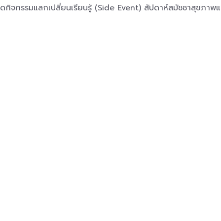
กิจกรรมแลกเปลี่ยนเรียนรู้ (Side Event) สัปดาห์สมัชชาสุขภาพแห