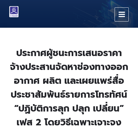
Skip
Skip
Skip
to
to
to
content
main
footer
navigation
ประกาศผู้ชนะการเสนอราคา
จ้างประสานจัดหาช่องทางออก
อากาศ ผลิต และเผยแพร่สื่อ
ประชาสัมพันธ์รายการโทรทัศน์
“ปฏิบัติการลุก ปลุก เปลี่ยน”
เฟส 2 โดยวิธีเฉพาะเจาะจง