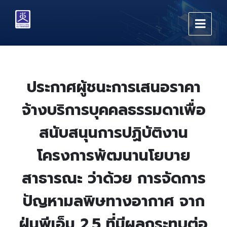
Skip
Skip
Skip
to
to
to
content
main
footer
navigation
ประกาศผู้ชนะการเสนอราคา
จ้างบริการบุคคลธรรมดาเพื่อ
สนับสนุนการปฏิบัติงาน
โครงการพัฒนานโยบาย
สาธารณะ ว่าด้วย การจัดการ
ปัญหามลพิษทางอากาศ จาก
ฝุ่นพีเอ็ม 2.5 ที่มีผลกระทบต่อ