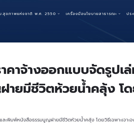
บ.สุขภาพแห่งชาติ พ.ศ. 2550
เครื่องมือนโยบายสาธารณะ
ประ
าคาจ้างออกแบบจัดรูปเล
ายมีชีวิตห้วยน้ำคลุ้ง โด
ะพิมพ์หนังสือธรรมนูญฝายมีชีวิตห้วยน้ำคลุ้ง โดยวิธีเฉพาะเจาะจ