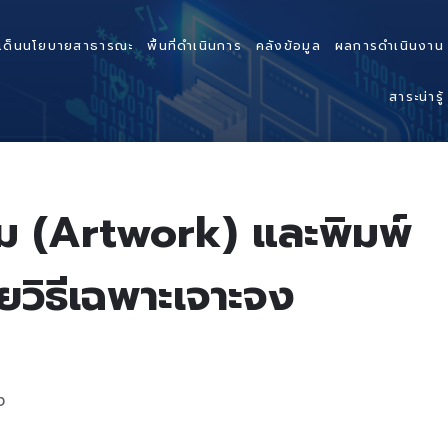
เด็นนโยบายสาธารณะ
พื้นที่ดำเนินการ
คลังข้อมูล
ผลการดำเนินงาน
สาระน่ารู้
่ม (Artwork) และพิมพ์
ยวิธีเฉพาะเจาะจง
ง