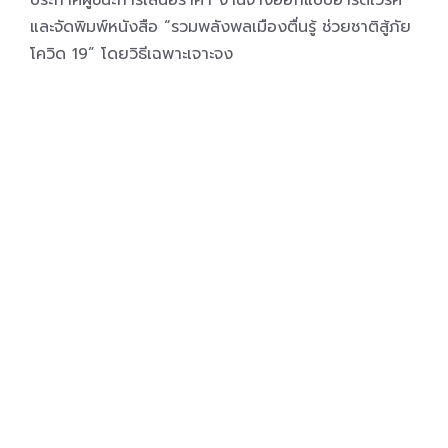
ประกาศผู้ชนะการเสนอราคา งานจ้างออกแบบอาร์ตเวิร์ค
และจัดพิมพ์หนังสือ “รวมพลังพลเมืองตื่นรู้ ช่วยชาติสู้ภัย
โควิด 19” โดยวิธีเฉพาะเจาะจง