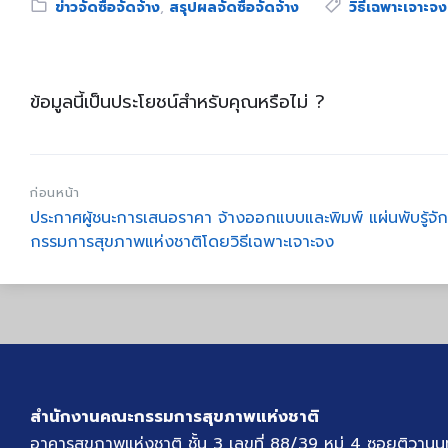
Category:
Tags:
ข่าวจัดซื้อจัดจ้าง
,
สรุปผลจัดซื้อจัดจ้าง
วิธีเฉพาะเจาะจง
ข้อมูลนี้เป็นประโยชน์สำหรับคุณหรือไม่ ?
ก่อนหน้า
ประกาศผู้ชนะการเสนอราคา จ้างออกแบบและพิมพ์ แผ่นพับรู้จ
กรรมการสุขภาพแห่งชาติโดยวิธีเฉพาะเจาะจง
สำนักงานคณะกรรมการสุขภาพแห่งชาติ
อาคารสุขภาพแห่งชาติ ชั้น 3 เลขที่ 88/39 หมู่ 4 ซอยติวานน