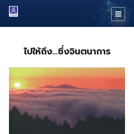
Skip
Skip
Skip
to
to
to
content
main
footer
navigation
ไปให้ถึง…ซึ่งจินตนาการ