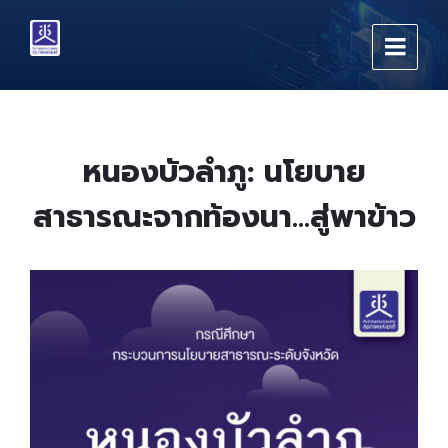
Skip
Skip
Skip
to
to
to
content
main
footer
navigation
หนองบัวลำภู: นโยบาย
สาธารณะจากท้องนา…สู่พาข้าว