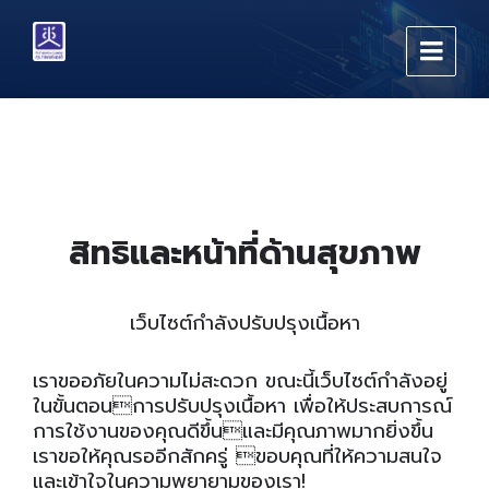
Skip
Skip
Skip
to
to
to
content
main
footer
navigation
สิทธิและหน้าที่ด้านสุขภาพ
เว็บไซต์กำลังปรับปรุงเนื้อหา
เราขออภัยในความไม่สะดวก ขณะนี้เว็บไซต์กำลังอยู่
ในขั้นตอนการปรับปรุงเนื้อหา เพื่อให้ประสบการณ์
การใช้งานของคุณดีขึ้นและมีคุณภาพมากยิ่งขึ้น
เราขอให้คุณรออีกสักครู่ ขอบคุณที่ให้ความสนใจ
และเข้าใจในความพยายามของเรา!