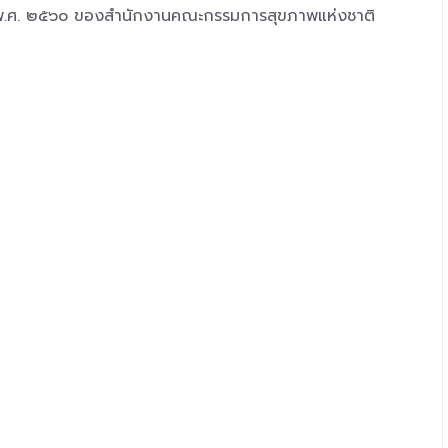
ณ พ.ศ. ๒๕๖๐ ของสำนักงานคณะกรรมการสุขภาพแห่งชาติ