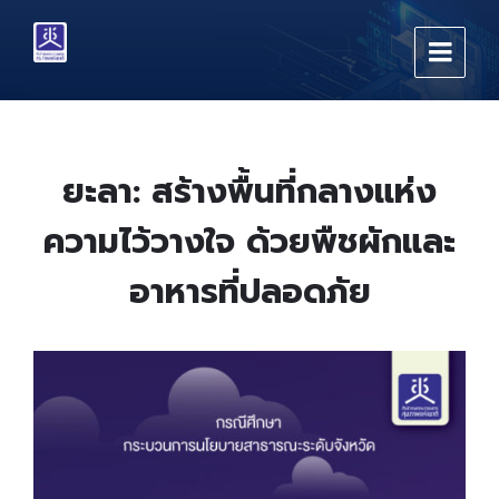
Skip
Skip
Skip
to
to
to
content
main
footer
navigation
ยะลา: สร้างพื้นที่กลางแห่ง
ความไว้วางใจ ด้วยพืชผักและ
อาหารที่ปลอดภัย