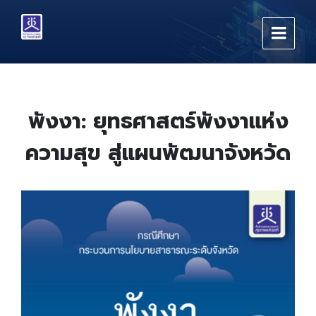
Skip
Skip
Skip
to
to
to
content
main
footer
navigation
พังงา: ยุทธศาสตร์พังงาแห่ง
ความสุข สู่แผนพัฒนาจังหวัด