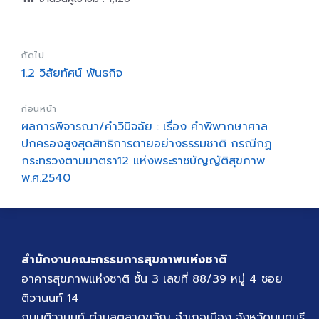
ถัดไป
1.2 วิสัยทัศน์ พันธกิจ
ก่อนหน้า
ผลการพิจารณา/คำวินิจฉัย : เรื่อง คำพิพากษาศาล
ปกครองสูงสุดสิทธิการตายอย่างธรรมชาติ กรณีกฏ
กระทรวงตามมาตรา12 แห่งพระราชบัญญัติสุขภาพ
พ.ศ.2540
สำนักงานคณะกรรมการสุขภาพแห่งชาติ
อาคารสุขภาพแห่งชาติ ชั้น 3 เลขที่ 88/39 หมู่ 4 ซอย
ติวานนท์ 14
ถนนติวานนท์ ตำบลตลาดขวัญ อำเภอเมือง จังหวัดนนทบุรี