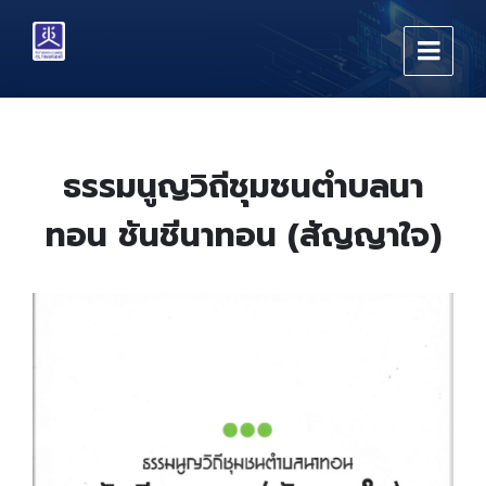
Skip
Skip
Skip
to
to
to
content
main
footer
navigation
ธรรมนูญวิถีชุมชนตำบลนา
ทอน ชันชีนาทอน (สัญญาใจ)