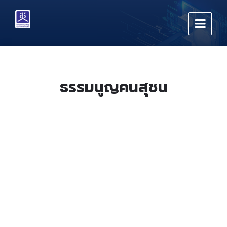
Skip
Skip
Skip
to
to
to
content
main
footer
navigation
ธรรมนูญคนสุชน